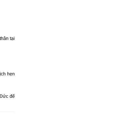
thân tại
ịch hẹn
 Đức để