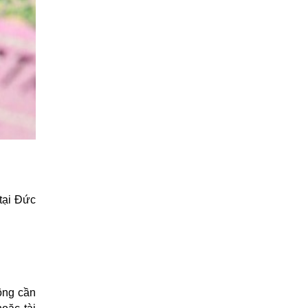
tại Đức
hông cần