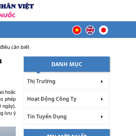
điều cần biết
u
DANH MỤC
Thị Trường
cao hoặc
Hoạt Động Công Ty
ho phép
0 ngày).
ng lưu ý
Tin Tuyển Dụng