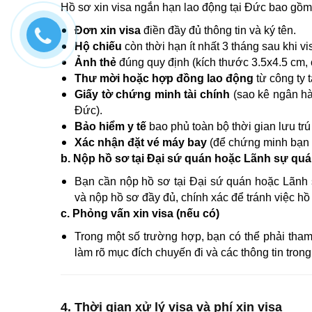
Hồ sơ xin visa ngắn hạn lao động tại Đức bao gồm
Đơn xin visa
điền đầy đủ thông tin và ký tên.
Hộ chiếu
còn thời hạn ít nhất 3 tháng sau khi vis
Ảnh thẻ
đúng quy định (kích thước 3.5x4.5 cm, 
Thư mời hoặc hợp đồng lao động
từ công ty 
Giấy tờ chứng minh tài chính
(sao kê ngân hàn
Đức).
Bảo hiểm y tế
bao phủ toàn bộ thời gian lưu trú
Xác nhận đặt vé máy bay
(để chứng minh bạn s
b. Nộp hồ sơ tại Đại sứ quán hoặc Lãnh sự qu
Bạn cần nộp hồ sơ tại Đại sứ quán hoặc Lãnh 
và nộp hồ sơ đầy đủ, chính xác để tránh việc hồ s
c. Phỏng vấn xin visa (nếu có)
Trong một số trường hợp, bạn có thể phải tha
làm rõ mục đích chuyến đi và các thông tin trong
4. Thời gian xử lý visa và phí xin visa