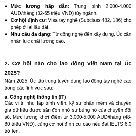
Mức lương hấp dẫn
: Trung bình 2.000-4.000
AUD/tháng (32-65 triệu VNĐ) tùy ngành.
Cơ hội định cư
: Visa tay nghề (Subclass 482, 186) cho
phép ở lại lâu dài.
Nhu cầu đa dạng
: Từ công nghệ đến xây dựng, Úc cần
nhân lực chất lượng cao.
2. Cơ hội nào cho lao động Việt Nam tại Úc
2025?
Năm 2025, Úc tập trung tuyển dụng lao động tay nghề cao
trong các lĩnh vực sau:
a. Công nghệ thông tin (IT)
Các vị trí như lập trình viên, kỹ sư phần mềm và chuyên
gia dữ liệu được săn đón nhờ sự bùng nổ của chuyển đổi
số. Mức lương khởi điểm từ 3.000-5.000 AUD/tháng (48-
80 triệu VNĐ), cùng cơ hội định cư cao nếu đạt IELTS 6.0
trở lên.