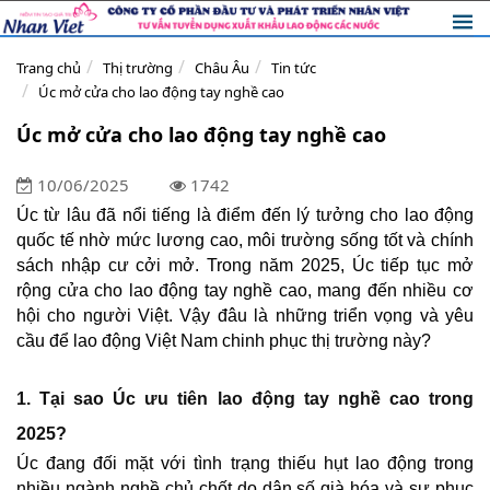
Trang chủ
Thị trường
Châu Âu
Tin tức
Úc mở cửa cho lao động tay nghề cao
Úc mở cửa cho lao động tay nghề cao
10/06/2025
1742
Úc từ lâu đã nổi tiếng là điểm đến lý tưởng cho lao động
quốc tế nhờ mức lương cao, môi trường sống tốt và chính
sách nhập cư cởi mở. Trong năm 2025, Úc tiếp tục mở
rộng cửa cho lao động tay nghề cao, mang đến nhiều cơ
hội cho người Việt. Vậy đâu là những triển vọng và yêu
cầu để lao động Việt Nam chinh phục thị trường này?
1. Tại sao Úc ưu tiên lao động tay nghề cao trong
2025?
Úc đang đối mặt với tình trạng thiếu hụt lao động trong
nhiều ngành nghề chủ chốt do dân số già hóa và sự phục