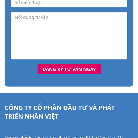
CÔNG TY CỔ PHẦN ĐẦU TƯ VÀ PHÁT
TRIỂN NHÂN VIỆT
Trụ sở chính
: Tầng 3, tòa nhà Cland, số 81 Lê Đức Thọ, Mỹ