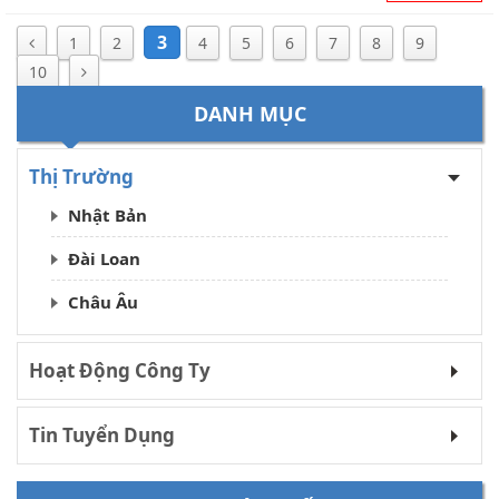
3
1
2
4
5
6
7
8
9
10
DANH MỤC
Thị Trường
Nhật Bản
Đài Loan
Châu Âu
Hoạt Động Công Ty
Tin Tuyển Dụng