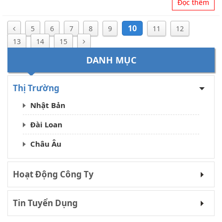
Đọc thêm
10
5
6
7
8
9
11
12
13
14
15
DANH MỤC
Thị Trường
Nhật Bản
Đài Loan
Châu Âu
Hoạt Động Công Ty
Tin Tuyển Dụng