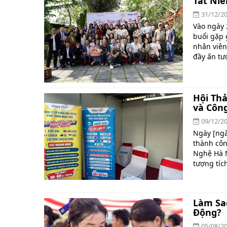
Tất Niê
31/12/2
Vào ngày 
buổi gặp 
nhân viên
đầy ấn tư
Hội Thả
và Côn
09/12/2
Ngày [ngà
thành côn
Nghệ Hà N
tượng tích
Làm Sa
Động?
05/08/2