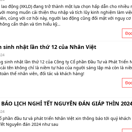
 lao động (XKLD) đang trở thành một lựa chọn hấp dẫn cho nhiều 
với mong muốn cải thiện thu nhập và tích lũy kinh nghiệm làm việ
iên, cùng với cơ hội này, người lao động cũng đối mặt với nguy cơ 
hông cẩn thận và tìm hiểu kỹ...
Đọ
 sinh nhật lần thứ 12 của Nhân Việt
024
 sinh nhật lần thứ 12 của Công ty Cổ phần Đầu Tư và Phát Triển 
t cái tên không chỉ là niềm tự hào của người sáng lập mà còn là ni
toàn thể nhân viên, đối tác và khách hàng!
Đọ
BÁO LỊCH NGHỈ TẾT NGUYÊN ĐÁN GIÁP THÌN 202
024
ổ phần đầu tư và phát triển Nhân Việt xin thông báo tới quý khách
 Tết Nguyên đán 2024 như sau