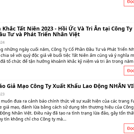
Đọ
Khắc Tất Niên 2023 - Hồi Ức Và Tri Ân tại Công Ty
u Tư và Phát Triển Nhân Việt
024
 những ngày cuối năm, Công Ty Cổ Phần Đầu Tư và Phát Triển Nh
chia sẻ với quý độc giả về buổi tiệc Tất Niên ấm cúng và ý nghĩa 
 đã tổ chức để tận hưởng khoảnh khắc kỷ niệm và tri ân trong năm
Đọ
áo Giả Mạo Công Ty Xuất Khẩu Lao Động NHÂN VI
023
 muốn đưa ra cảnh báo chính thức về sự xuất hiện của các trang 
e giả mạo, đánh lừa bằng cách sử dụng tên thương hiệu của Công
ộng Nhân Việt. Điều này đã tạo ra tình trạng lừa đảo, gây tổn thất
y tín không chỉ cho Công ty mà...
Đọ