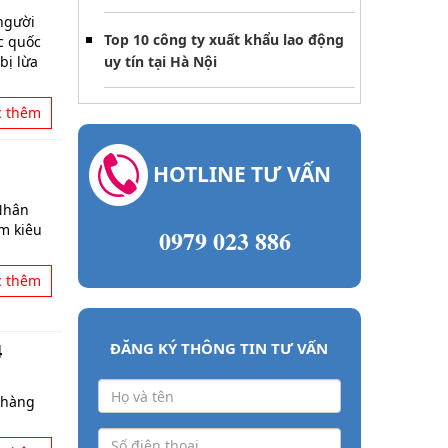
người
Top 10 công ty xuất khẩu lao động
c quốc
bị lừa
uy tín tại Hà Nội
c thêm
HOTLINE TƯ VẤN
Nhân
ềm kiêu
0979 023 886
c thêm
ĐĂNG KÝ THÔNG TIN TƯ VẤN
4
 hàng