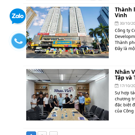
Thành l
Vinh
30/10/2
Công ty C
Developme
Thành phố
Đây là mộ
Nhân Vi
Tập và 
17/10/2
Sự hợp tá
chương trì
đặc biệt 
của Công t