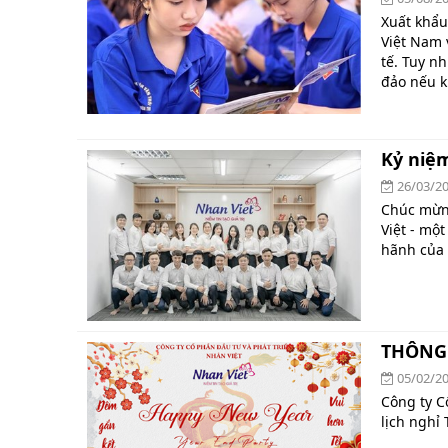
Xuất khẩu
Việt Nam 
tế. Tuy nh
đảo nếu k
Kỷ niệm
26/03/2
Chúc mừng
Việt - mộ
hãnh của 
THÔNG 
05/02/2
Công ty C
lịch nghỉ