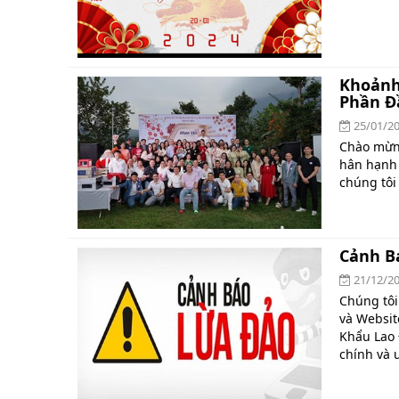
Khoảnh 
Phần Đầ
25/01/2
Chào mừng
hân hạnh 
chúng tôi
Cảnh B
21/12/2
Chúng tôi
và Websit
Khẩu Lao Đ
chính và u