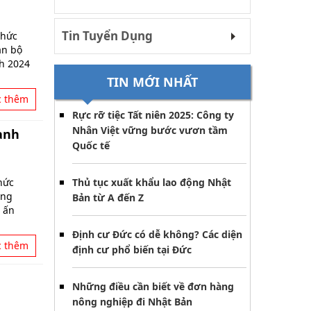
Tin Tuyển Dụng
chức
án bộ
nh 2024
TIN MỚI NHẤT
c thêm
Rực rỡ tiệc Tất niên 2025: Công ty
Nhân Việt vững bước vươn tầm
anh
Quốc tế
hức
Thủ tục xuất khẩu lao động Nhật
ông
Bản từ A đến Z
 ấn
Định cư Đức có dễ không? Các diện
c thêm
định cư phổ biến tại Đức
Những điều cần biết về đơn hàng
nông nghiệp đi Nhật Bản