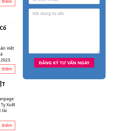
c thêm
 Cổ
ân Việt
mà
 2023.
c thêm
ỆT
Fanpage
 Ty Xuất
 tài
c thêm