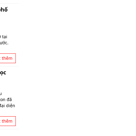
phố
 tại
ước.
c thêm
Học
u
ton đã
đại diện
c thêm