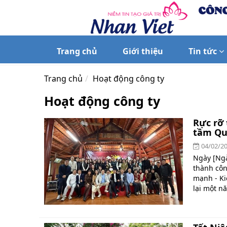
Trang chủ
Giới thiệu
Tin tức
Trang chủ
Hoạt động công ty
Hoạt động công ty
Rực rỡ 
tầm Qu
04/02/2
Ngày [Ngà
thành công
mạnh - Ki
lại một n