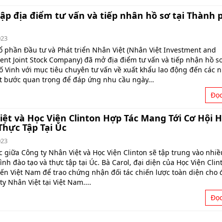
ập địa điểm tư vấn và tiếp nhân hồ sơ tại Thành 
023
ổ phần Đầu tư và Phát triển Nhân Việt (Nhân Việt Investment and
nt Joint Stock Company) đã mở địa điểm tư vấn và tiếp nhận hồ sơ
 Vinh với mục tiêu chuyên tư vấn về xuất khẩu lao động đến các n
t bước quan trọng để đáp ứng nhu cầu ngày...
Đọ
ệt và Học Viện Clinton Hợp Tác Mang Tới Cơ Hội 
Thực Tập Tại Úc
023
c giữa Công ty Nhân Việt và Học Viện Clinton sẽ tập trung vào nhiề
nh đào tạo và thực tập tại Úc. Bà Carol, đại diện của Học Viện Clin
đến Việt Nam để trao chứng nhận đối tác chiến lược toàn diện cho 
y Nhân Việt tại Việt Nam....
Đọ