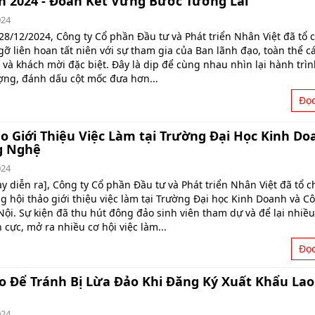
n 2024 - Đoàn Kết Vững Bước Tương Lai
024
28/12/2024, Công ty Cổ phần Đầu tư và Phát triển Nhân Việt đã tổ 
gỡ liên hoan tất niên với sự tham gia của Ban lãnh đạo, toàn thể c
 và khách mời đặc biệt. Đây là dịp để cùng nhau nhìn lại hành trì
ợng, đánh dấu cột mốc đưa hơn...
Đọ
o Giới Thiệu Việc Làm tại Trường Đại Học Kinh Do
g Nghệ
024
y diễn ra], Công ty Cổ phần Đầu tư và Phát triển Nhân Việt đã tổ c
g hội thảo giới thiệu việc làm tại Trường Đại học Kinh Doanh và C
ội. Sự kiện đã thu hút đông đảo sinh viên tham dự và để lại nhiều
 cực, mở ra nhiều cơ hội việc làm...
Đọ
o Để Tránh Bị Lừa Đảo Khi Đăng Ký Xuất Khẩu Lao
024