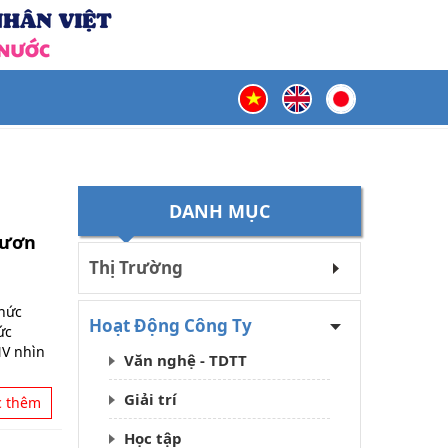
DANH MỤC
vươn
Thị Trường
chức
Hoạt Động Công Ty
ức
NV nhìn
Văn nghệ - TDTT
Giải trí
c thêm
Học tập