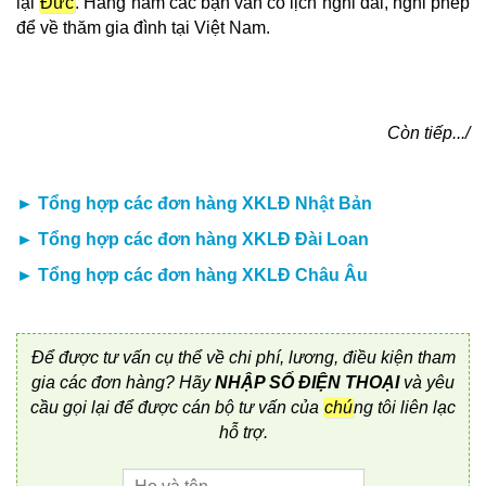
lại
Đức
. Hàng năm các bạn vẫn có lịch nghỉ dài, nghỉ phép
để về thăm gia đình tại Việt Nam.
Còn tiếp.../
►
Tổng hợp các đơn hàng XKLĐ Nhật Bản
►
Tổng hợp các đơn hàng XKLĐ Đài Loan
►
Tổng hợp các đơn hàng XKLĐ Châu Âu
Để được tư vấn cụ thể về chi phí, lương, điều kiện tham
gia các đơn hàng? Hãy
NHẬP SỐ ĐIỆN THOẠI
và yêu
cầu gọi lại để được cán bộ tư vấn của
chú
ng tôi liên lạc
hỗ trợ.