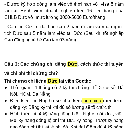
- Được ký hợp đồng làm việc vô thời hạn với visa 5 năm
tại các Bệnh viện, doanh nghiệp trên 16 tiểu bang của
CHLB
Đức
với mức lương 3000-5000 Euro/tháng
- Cấp thẻ Cư trú dài hạn sau 2 năm đi làm và nhập quốc
tịch
Đức sau
5 năm làm việc tại
Đức
(Sau khi tốt nghiệp
Cao đẳng nghề hệ đào tạo 03 năm).
Câu 3: Các chứng chỉ tiếng
Đức
, cách thức thi tuyển
và chi phí thi chứng chỉ?
Thi chứng chỉ tiếng
Đức
tại viện Goethe
Thời gian : 1 tháng có 2 kỳ thi chứng chỉ, 3 cơ sở Hà
Nội, HCM, Đà Nẵng
Điều kiện thi: Nộp hồ sơ phải kèm
hộ chiếu
mới được
đăng ký; Đăng ký thi khi đủ số lượng sẽ tổ chức thi
Hình thức thi: 4 kỹ năng riêng biệt : Nghe, nói, đọc, viết.
Mỗi kỹ năng đóng lệ phí thi 1tr/1 kỹ năng. Trượt kỹ năng
nào đóng phí thi lại lệ phí đó. Khi đạt điểm đủ 4 kỹ năng