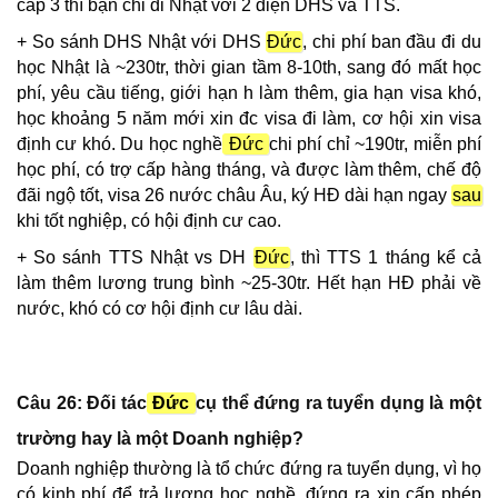
cấp 3 thì bạn chỉ đi Nhật với 2 diện DHS và TTS.
+ So sánh DHS Nhật với DHS
Đức
, chi phí ban đầu đi du
học Nhật là ~230tr, thời gian tầm 8-10th, sang đó mất học
phí, yêu cầu tiếng, giới hạn h làm thêm, gia hạn visa khó,
học khoảng 5 năm mới xin đc visa đi làm, cơ hội xin visa
định cư khó. Du học nghề
Đức
chi phí chỉ ~190tr, miễn phí
học phí, có trợ cấp hàng tháng, và được làm thêm, chế độ
đãi ngộ tốt, visa 26 nước châu Âu, ký HĐ dài hạn ngay
sau
khi tốt nghiệp, có hội định cư cao.
+ So sánh TTS Nhật vs DH
Đức
, thì TTS 1 tháng kể cả
làm thêm lương trung bình ~25-30tr. Hết hạn HĐ phải về
nước, khó có cơ hội định cư lâu dài.
Câu 26: Đối tác
Đức
cụ thể đứng ra tuyển dụng là một
trường hay là một Doanh nghiệp?
Doanh nghiệp thường là tổ chức đứng ra tuyển dụng, vì họ
có kinh phí để trả lương học nghề, đứng ra xin cấp phép