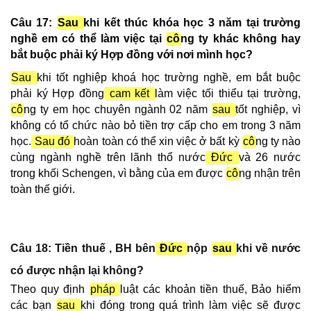
Câu 17:
Sau
khi kết thúc
khóa học 3 năm tại trường
nghề em có thể làm việc tại
cô
ng ty khác không hay
bắt buộc phải ký Hợp đồng với nơi mình học?
Sau
khi tốt nghiệp khoá học trường nghề, em bắt buộc
phải ký Hợp đồng
cam kết
làm việc tối thiểu tại trường,
cô
ng ty em học chuyên ngành 02 năm
sau
tốt nghiệp, vì
không có tổ chức nào bỏ tiền trợ cấp cho em trong 3 năm
học.
Sau đó
hoàn toàn có thể xin việc ở bất kỳ
cô
ng ty nào
cùng ngành nghề trên lãnh thổ nước
Đức
và 26 nước
trong khối Schengen, vì bằng của em được
cô
ng nhận trên
toàn thế giới.
Câu 18: Tiền thuế , BH bên
Đức
nộp
sau
khi về nước
có được nhận lại không?
Theo quy định
pháp
luật các khoản tiền thuế, Bảo hiểm
các bạn
sau
khi đóng trong quá trình làm việc sẽ được