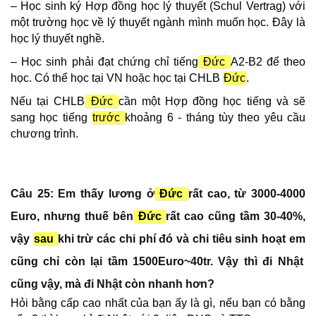
– Học sinh ký Hợp đồng học lý thuyết (Schul Vertrag) với
một trường học về lý thuyết ngành mình muốn học. Đây là
học lý thuyết nghề.
– Học sinh phải đạt chứng chỉ tiếng
Đức
A2-B2 để theo
học. Có thể học tại VN hoặc học tại CHLB
Đức
.
Nếu tại CHLB
Đức
cần một Hợp đồng học tiếng và sẽ
sang học tiếng
trước
khoảng 6 - tháng tùy theo yêu cầu
chương trình.
Câu 25: E
m
thấy lương ở
Đức
rất cao, từ 3000-
4000
Euro, nhưng thuế bên
Đức
rất cao cũng tầm 30-40%,
vậy
sau
khi trừ các chi phí đó và chi tiêu sinh hoạt e
m
cũng chỉ còn lại tầm 1500Euro~40tr. Vậy thì đi Nhật
cũng vậy, mà đi Nhật còn nhanh hơn?
Hỏi bằng cấp cao nhất của bạn ấy là gì, nếu bạn có bằng