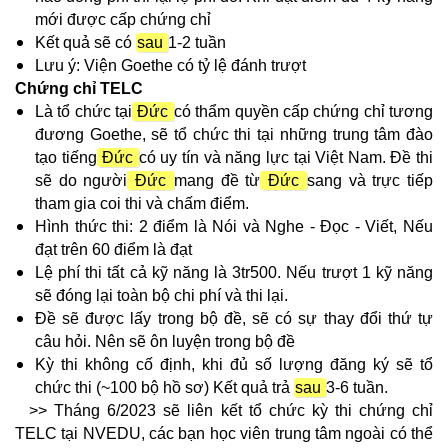
mới được cấp chứng chỉ
Kết quả sẽ có
sau
1-2 tuần
Lưu ý: Viện Goethe có tỷ lệ đánh trượt
Chứng chỉ TELC
Là tổ chức tại
Đức
có thẩm quyền cấp chứng chỉ tương
đương Goethe, sẽ tổ chức thi tại những trung tâm đào
tạo tiếng
Đức
có uy tín và năng lực tại Việt Nam. Đề thi
sẽ do người
Đức
mang đề từ
Đức
sang và trực tiếp
tham gia coi thi và chấm điểm.
Hình thức thi: 2 điểm là Nói và Nghe - Đọc - Viết, Nếu
đạt trên 60 điểm là đạt
Lệ phí thi tất cả kỹ năng là 3tr500. Nếu trượt 1 kỹ năng
sẽ đóng lại toàn bộ chi phí và thi lại.
Đề sẽ được lấy trong bộ đề, sẽ có sự thay đổi thứ tự
câu hỏi. Nên sẽ ôn luyện trong bộ đề
Kỳ thi không cố định, khi đủ số lượng đăng ký sẽ tổ
chức thi (~100 bộ hồ sơ) Kết quả trả
sau
3-6 tuần.
>> Tháng 6/2023 sẽ liên kết tổ chức kỳ thi chứng chỉ
TELC tại NVEDU, các bạn học viên trung tâm ngoài có thể