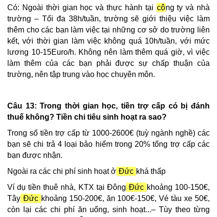
Có: Ngoài thời gian học và thực hành tại
cô
ng ty và nhà
trường – Tối đa 38h/tuần, trường sẽ giới thiệu việc làm
thêm cho các bạn làm việc tại những cơ sở do trường liên
kết, với thời gian làm việc không quá 10h/tuần, với mức
lương 10-15Euro/h. Không nên làm thêm quá giờ, vì việc
làm thêm của các bạn phải được sự chấp thuận của
trường, nên tập trung vào học chuyên môn.
Câu 13: Trong thời gian học, tiền trợ cấp có bị đánh
thuế không? Tiền chi tiêu sinh hoạt ra sao?
Trong số tiền trợ cấp từ 1000-2600€ (tuỳ ngành nghề) các
bạn sẽ chi trả 4 loại bảo hiểm trong 20% tổng trợ cấp các
bạn được nhận.
Ngoài ra các chi phí sinh hoạt ở
Đức
khá thấp
Ví dụ tiền thuê nhà, KTX tại Đông
Đức
khoảng 100-150€,
Tây
Đức
khoảng 150-200€, ăn 100€-150€, Vé tàu xe 50€,
còn lại các chi phí ăn uống, sinh hoạt...– Tùy theo từng