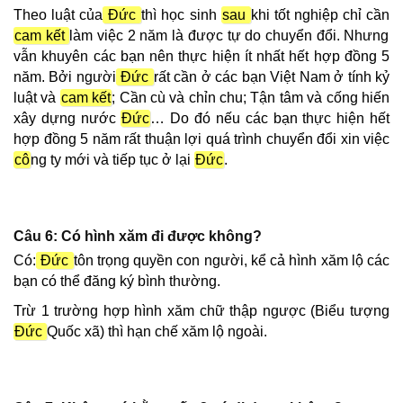
Theo luật của
Đức
thì học sinh
sau
khi tốt nghiệp chỉ cần
cam kết
làm việc 2 năm là được tự do chuyển đổi. Nhưng
vẫn khuyên các bạn nên thực hiện ít nhất hết hợp đồng 5
năm. Bởi người
Đức
rất cần ở các bạn Việt Nam ở tính kỷ
luật và
cam kết
; Cần cù và chỉn chu; Tận tâm và cống hiến
xây dựng nước
Đức
… Do đó nếu các bạn thực hiện hết
hợp đồng 5 năm rất thuận lợi quá trình chuyển đổi xin việc
cô
ng ty mới và tiếp tục ở lại
Đức
.
Câu 6: Có hình xăm đi được không?
Có:
Đức
tôn trọng quyền con người, kể cả hình xăm lộ các
bạn có thể đăng ký bình thường.
Trừ 1 trường hợp hình xăm chữ thập ngược (Biểu tượng
Đức
Quốc xã) thì hạn chế xăm lộ ngoài.