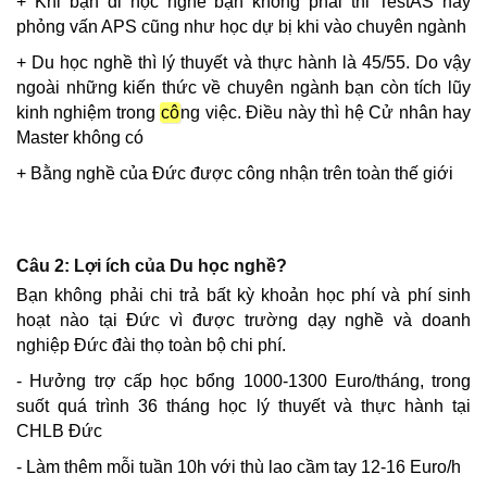
+ Khi bạn đi học nghề bạn không phải thi TestAS hay
phỏng vấn APS cũng như học dự bị khi vào chuyên ngành
+ Du học nghề thì lý thuyết và thực hành là 45/55. Do vậy
ngoài những kiến thức về chuyên ngành bạn còn tích lũy
kinh nghiệm trong
cô
ng việc. Điều này thì hệ Cử nhân hay
Master không có
+
Bằng nghề của
Đức
được công nhận trên toàn thế giới
Câu 2: Lợi ích của Du học nghề?
Bạn không phải chi trả bất kỳ khoản học phí và phí sinh
hoạt nào tại
Đức
vì được trường dạy nghề và doanh
nghiệp
Đức
đài thọ toàn bộ chi phí.
- Hưởng trợ cấp học bổng 1000-1300 Euro/tháng, trong
suốt quá trình 36 tháng học lý thuyết và thực hành tại
CHLB
Đức
- Làm thêm mỗi tuần 10h với thù lao cầm tay 12-16 Euro/h