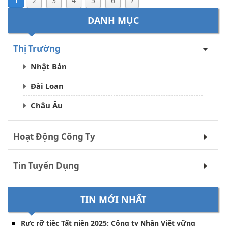
1
2
3
4
5
6
DANH MỤC
Thị Trường
Nhật Bản
Đài Loan
Châu Âu
Hoạt Động Công Ty
Tin Tuyển Dụng
TIN MỚI NHẤT
Rực rỡ tiệc Tất niên 2025: Công ty Nhân Việt vững