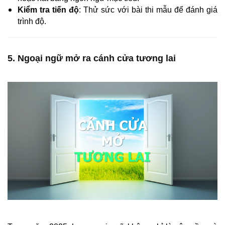
Kiểm tra tiến độ
: Thử sức với bài thi mẫu để đánh giá
trình độ.
5. Ngoại ngữ mở ra cánh cửa tương lai