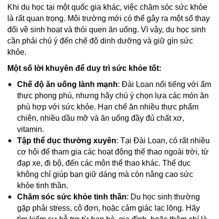
Khi du học tại một quốc gia khác, việc chăm sóc sức khỏe
là rất quan trọng. Môi trường mới có thể gây ra một số thay
đổi về sinh hoạt và thói quen ăn uống. Vì vậy, du học sinh
cần phải chú ý đến chế độ dinh dưỡng và giữ gìn sức
khỏe.
Một số lời khuyên để duy trì sức khỏe tốt:
Chế độ ăn uống lành mạnh
: Đài Loan nổi tiếng với ẩm
thực phong phú, nhưng hãy chú ý chọn lựa các món ăn
phù hợp với sức khỏe. Hạn chế ăn nhiều thực phẩm
chiên, nhiều dầu mỡ và ăn uống đầy đủ chất xơ,
vitamin.
Tập thể dục thường xuyên
: Tại Đài Loan, có rất nhiều
cơ hội để tham gia các hoạt động thể thao ngoài trời, từ
đạp xe, đi bộ, đến các môn thể thao khác. Thể dục
không chỉ giúp bạn giữ dáng mà còn nâng cao sức
khỏe tinh thần.
Chăm sóc sức khỏe tinh thần
: Du học sinh thường
gặp phải stress, cô đơn, hoặc cảm giác lạc lõng. Hãy