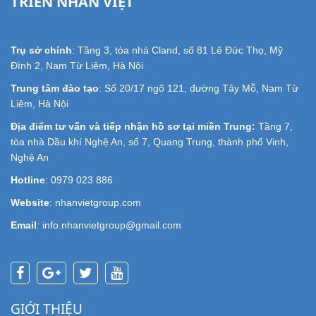
TRIỂN NHÂN VIỆT
Trụ sở chính
: Tầng 3, tòa nhà Cland, số 81 Lê Đức Thọ, Mỹ
Đình 2, Nam Từ Liêm, Hà Nội
Trung tâm đào tạo
: Số 20/17 ngõ 121, đường Tây Mỗ, Nam Từ
Liêm, Hà Nội
Địa điểm tư vấn và tiếp nhận hồ sơ tại miền Trung:
Tầng 7,
tòa nhà Dầu khí Nghệ An, số 7, Quang Trung, thành phố Vinh,
Nghệ An
Hotline
: 0979 023 886
Website
: nhanvietgroup.com
Email
:
info.nhanvietgroup@gmail.com
GIỚI THIỆU