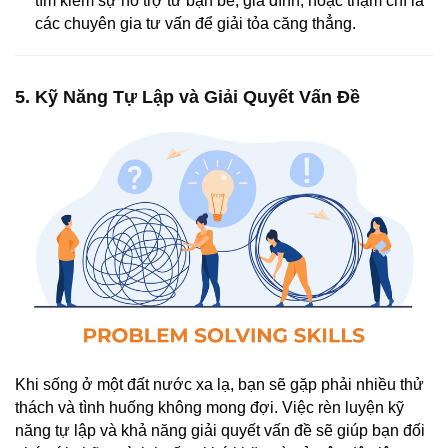
tìm kiếm sự hỗ trợ từ bạn bè, gia đình, hoặc thậm chí là
các chuyên gia tư vấn để giải tỏa căng thẳng.
5. Kỹ Năng Tự Lập và Giải Quyết Vấn Đề
Khi sống ở một đất nước xa lạ, bạn sẽ gặp phải nhiều thử
thách và tình huống không mong đợi. Việc rèn luyện kỹ
năng tự lập và khả năng giải quyết vấn đề sẽ giúp bạn đối