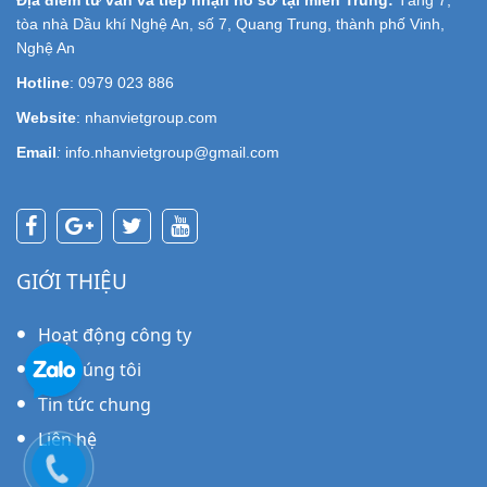
Địa điểm tư vấn và tiếp nhận hồ sơ tại miền Trung:
Tầng 7,
tòa nhà Dầu khí Nghệ An, số 7, Quang Trung, thành phố Vinh,
Nghệ An
Hotline
: 0979 023 886
Website
: nhanvietgroup.com
Email
:
info.nhanvietgroup@gmail.com
GIỚI THIỆU
Hoạt động công ty
Về chúng tôi
Tin tức chung
Liên hệ