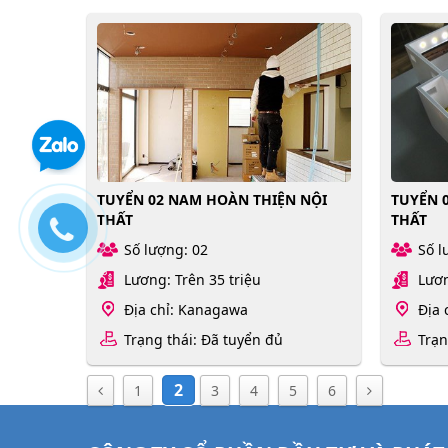
TUYỂN 02 NAM HOÀN THIỆN NỘI
TUYỂN 
THẤT
THẤT
Số lượng: 02
Số l
Lương: Trên 35 triệu
Lươn
Địa chỉ: Kanagawa
Địa 
Trạng thái: Đã tuyển đủ
Trạn
2
1
3
4
5
6