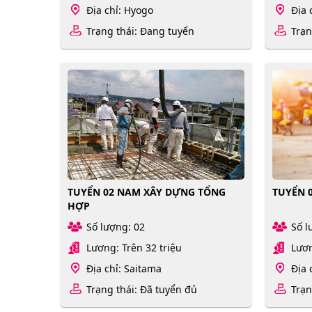
Địa chỉ: Hyogo
Địa 
Trạng thái: Đang tuyển
Trạn
TUYỂN 02 NAM XÂY DỰNG TỔNG
TUYỂN 
HỢP
Số lượng: 02
Số l
Lương: Trên 32 triệu
Lươn
Địa chỉ: Saitama
Địa 
Trạng thái: Đã tuyển đủ
Trạn