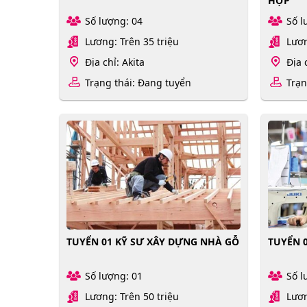
HỢP
Số lượng: 04
Số l
Lương: Trên 35 triệu
Lươn
Địa chỉ: Akita
Địa 
Trạng thái: Đang tuyển
Trạn
TUYỂN 01 KỸ SƯ XÂY DỰNG NHÀ GỖ
TUYỂN 
Số lượng: 01
Số l
Lương: Trên 50 triệu
Lươn